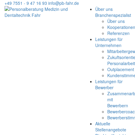
+49 7551 - 9 47 16 93
info@pb-fahr.de
Über uns
Branchenspezialist
Über uns
Kooperatione
Referenzen
Leistungen für
Unternehmen
Mitarbeiterge
Zukuftsorienti
Personalarbei
Outplacement
Kundenstimm
Leistungen für
Bewerber
Zusammenarb
mit
Bewerbern
Bewerbercoac
Bewerbersti
Aktuelle
Stellenangebote